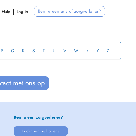
Bent u een arts of zorgverlener?
Hulp
Log in
P
Q
R
S
T
U
V
W
X
Y
Z
tact met ons op
Bent u een zorgverlener?
Inschrijven bij Doctena