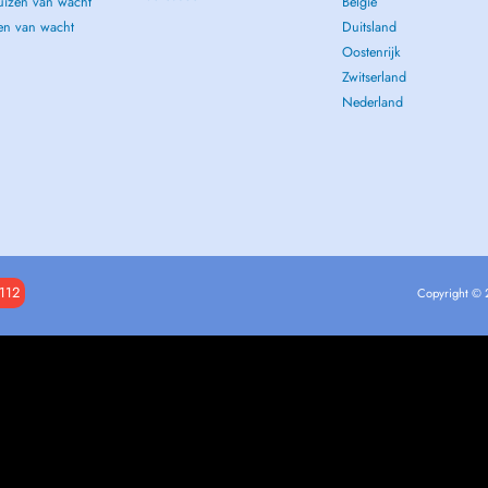
uizen van wacht
België
sen van wacht
Duitsland
Oostenrijk
Zwitserland
Nederland
112
Copyright © 