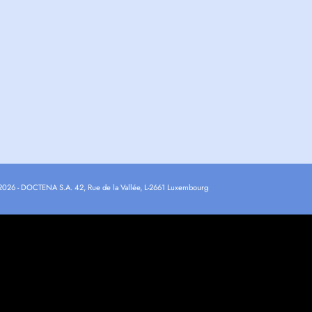
2026 - DOCTENA S.A. 42, Rue de la Vallée, L-2661 Luxembourg