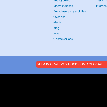
Privacybeleid
Ziekenh
Klacht indienen
Huisart
Beslechten van geschillen
Over ons
Media
Blog
Jobs
Contacteer ons
NEEM IN GEVAL VAN NOOD CONTACT OP MET : 