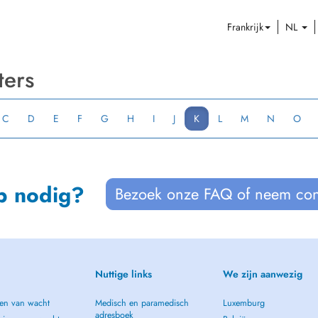
Frankrijk
NL
ters
C
D
E
F
G
H
I
J
K
L
M
N
O
p nodig?
Bezoek onze FAQ of neem con
Nuttige links
We zijn aanwezig
en van wacht
Medisch en paramedisch
Luxemburg
adresboek