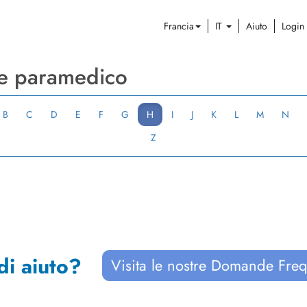
Francia
IT
Aiuto
Login
 e paramedico
B
C
D
E
F
G
H
I
J
K
L
M
N
Z
di aiuto?
Visita le nostre Domande Freq