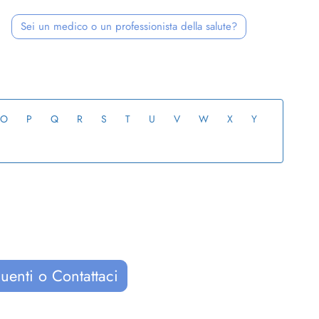
Sei un medico o un professionista della salute?
O
P
Q
R
S
T
U
V
W
X
Y
uenti o Contattaci