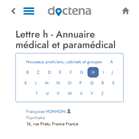
Lettre h ­- Annuaire
médical et paramédical
Nouveaux praticiens, cabinets et groupes
A
B
C
D
E
F
G
H
I
J
K
L
M
N
O
P
Q
R
S
T
U
V
W
X
Y
Z
Françoise HONHON
Psychiatre
16, rue Prato, France France