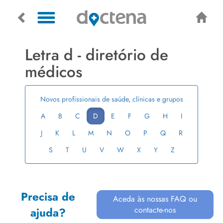
Letra d - diretório de
médicos
Novos profissionais de saúde, clínicas e grupos
A
B
C
D
E
F
G
H
I
J
K
L
M
N
O
P
Q
R
S
T
U
V
W
X
Y
Z
Precisa de
Aceda às nossas FAQ ou
contacte-nos
ajuda?