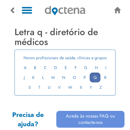
Letra q - diretório de
médicos
Novos profissionais de saúde, clínicas e grupos
A
B
C
D
E
F
G
H
I
J
K
L
M
N
O
P
Q
R
S
T
U
V
W
X
Y
Z
Precisa de
Aceda às nossas FAQ ou
contacte-nos
ajuda?