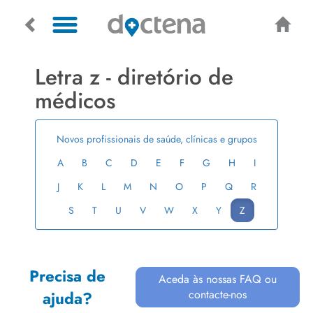
Letra z - diretório de
médicos
Novos profissionais de saúde, clínicas e grupos
A
B
C
D
E
F
G
H
I
J
K
L
M
N
O
P
Q
R
S
T
U
V
W
X
Y
Z
Precisa de
Aceda às nossas FAQ ou
contacte-nos
ajuda?