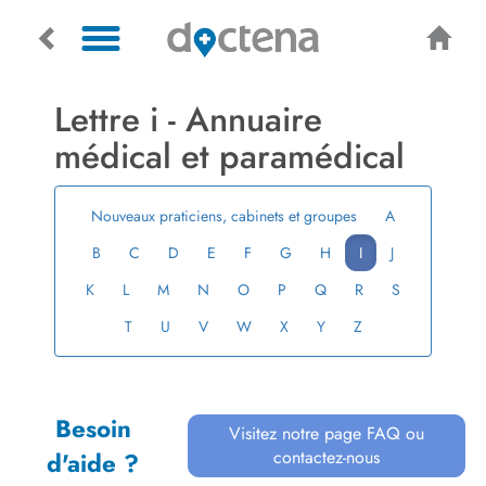
Lettre i ­- Annuaire
médical et paramédical
Nouveaux praticiens, cabinets et groupes
A
B
C
D
E
F
G
H
I
J
K
L
M
N
O
P
Q
R
S
T
U
V
W
X
Y
Z
Besoin
Visitez notre page FAQ ou
contactez-nous
d'aide ?