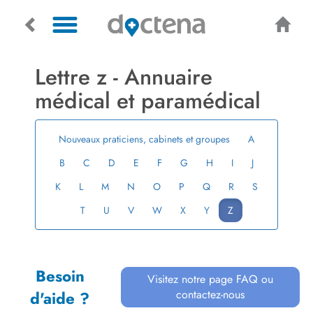
Lettre z ­- Annuaire
médical et paramédical
Nouveaux praticiens, cabinets et groupes
A
B
C
D
E
F
G
H
I
J
K
L
M
N
O
P
Q
R
S
T
U
V
W
X
Y
Z
Besoin
Visitez notre page FAQ ou
contactez-nous
d'aide ?